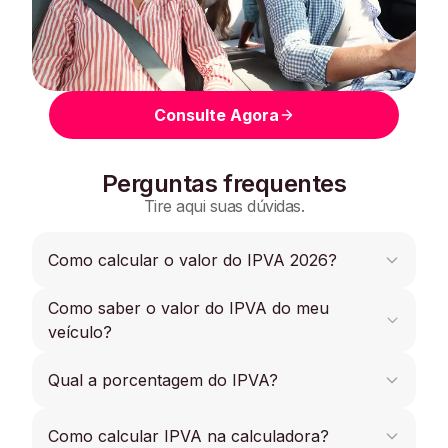
Consulte Agora
Perguntas frequentes
Tire aqui suas dúvidas.
Como calcular o valor do IPVA 2026?
Como saber o valor do IPVA do meu
Use a calculadora de IPVA Zapay. Ela faz tudo
automaticamente com base na placa e no e-mail
veículo?
informados.
Consulte na Zapay, é de graça e você calcula
Qual a porcentagem do IPVA?
seu IPVA
Depende do estado. A alíquota costuma variar
Como calcular IPVA na calculadora?