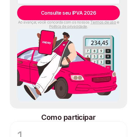
Consulte seu IPVA 2026
Ao avançar, você concorda com os nossos
Termos de uso
e
Política de privacidade
.
Como participar
1